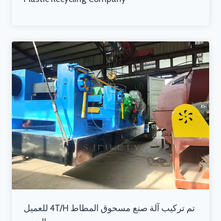
تم تركيب آلة صنع مسحوق المطاط 4T/H للعميل